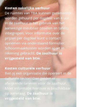
Kosten zakelijke verhuur
De ruimtes van TBA kunnen gezamenlijk
worden gehuurd per dagdeel van 4 uur.
In de zaalhuur is het gebruik van het
aanwezige meubilair (stoelen en tafels)
inbegrepen. Voor informatie over de
prijzen per dagdeel kunt u contact
opnemen via onderstaand formulier.
Schoonmaakkosten worden apart in
rekening gebracht.
De zaalhuur is
vrijgesteld van btw.
Kosten culturele verhuur
Ben jij een organisatie die opereert in de
culturele sector? Dan gelden er
afwijkende tarieven voor de zaalhuur.
Meer informatie hierover is beschikbaar
op aanvraag.
De zaalhuur is
vrijgesteld van btw.