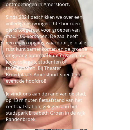
ontmoetingen in Amersfoort.
Sinds 2024 beschikken we over een
volledig nieuw ingerichte boerderij
die is toegerust voor groepen van
max. 100 personen. De zaal heeft
een eigen opgang waardoor je in alle
rust kunt samenkomen en de groene
omgeving optimaal kunt ervaren met
jouw collega’s, studenten of
teamgenoten. Bij Theater
Broedplaats Amersfoort speelt jou
event de hoofdrol!
Je vindt ons aan de rand van de stad,
op 13 minuten fietsafstand van het
centraal station, gelegen aan het
stadspark Elisabeth Groen in de wijk
Randenbroek.