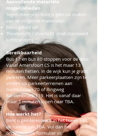
Aanvullende materiële
mogelijkheden
Tegen meerprijs kunt u gebruik maken
van de volgende materialen:
Basis geluid set
Theaterlicht / sfeerlicht (met standaard
lichtstanden)
Bereikbaarheid
Bus 17 en bus 80 stoppen voor de deur.
Vanaf Amersfoort CS is het maar 13
minuten fietsen. In de wijk kun je gratis
parkeren. Meer parkeerplaatsen zijn te
vinden op parkeerterreinen aan
Gasthuislaan 70 of Ringweg
Randenbroek 119. Het is vanaf daar
maar 2 minuten lopen naar TBA.
Hoe werkt het?
Bent u geïnteresseerd in het huren van
de ruimte van TBA. Vul dan het
onderstaande formulier in: