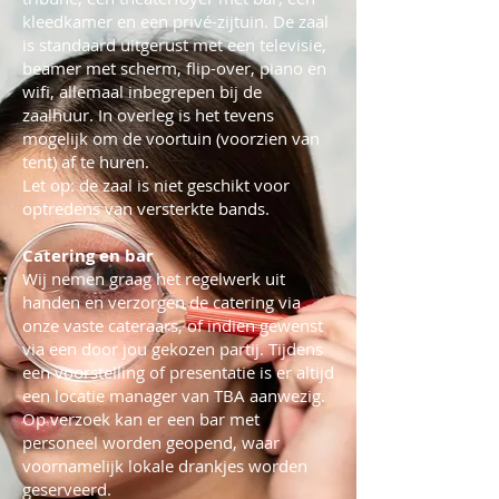
kleedkamer en een privé-zijtuin. De zaal
is standaard uitgerust met een televisie,
beamer met scherm, flip-over, piano en
wifi, allemaal inbegrepen bij de
zaalhuur. In overleg is het tevens
mogelijk om de voortuin (voorzien van
tent) af te huren.
Let op: de zaal is niet geschikt voor
optredens van versterkte bands.
Catering en bar
Wij nemen graag het regelwerk uit
handen en verzorgen de catering via
onze vaste cateraars, of indien gewenst
via een door jou gekozen partij. Tijdens
een voorstelling of presentatie is er altijd
een locatie manager van TBA aanwezig.
Op verzoek kan er een bar met
personeel worden geopend, waar
voornamelijk lokale drankjes worden
geserveerd.