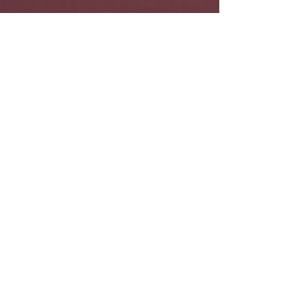
Navigatie
contact
Jori Hermsen Producties
algemene voorwaarden TVA
gedragscode
AVG privacy statement
praktische zaken en huisreglement
klachtenreglement
bestuursreglement
jaarverslag JHP 2024
jaarstukken JHP 2024
vakantiedagen Midden-Nederland
2023-2024