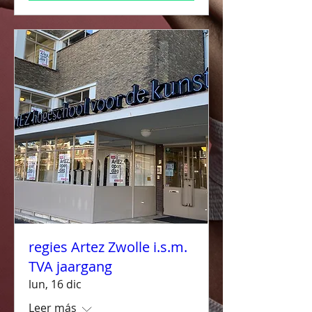
regies Artez Zwolle i.s.m.
TVA jaargang
lun, 16 dic
Leer más