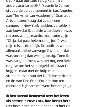
dat ik daar ooit zou terug keren. Een
andere actrice bij JHP, Yasmin le Comte
studeerde op dat moment in Los Angeles
aan The American Academy of Dramatic
Arts en toen ik zag dat ze ook een
campus in New York hadden, vertelde ik
aan jouw dat ik auditie wou doen en was
nerveus voor je reactie, maar toen zij je
“Oh ja dat past helemaal bij jou!”- was
mijn missie duidelijk. De audities waren
allemaal online vanwege Covid, dus dat
was voor mij dan weer gunstig. Toen ik
was aangenomen, was het nog een hele
opgave om het schoolgeld bij elkaar te
krijgen, maar met de hulp van
studiebeurzen van het NL Talentenfonds
en de Van Den Ende Foundation (en
meerdere bijbaantjes) werd het mogelijk.
Ik ben razend benieuwd over het leven
als actrice in New York, hoe bevalt het?
Het bevalt heel goed! Er gebeurt hier zo