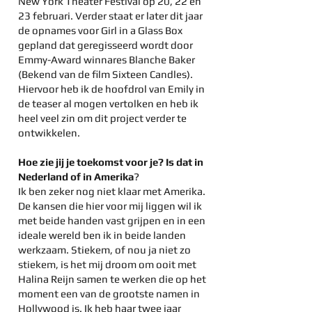
New York Theater Festival op 20, 22 en
23 februari. Verder staat er later dit jaar
de opnames voor Girl in a Glass Box
gepland dat geregisseerd wordt door
Emmy-Award winnares Blanche Baker
(Bekend van de film Sixteen Candles).
Hiervoor heb ik de hoofdrol van Emily in
de teaser al mogen vertolken en heb ik
heel veel zin om dit project verder te
ontwikkelen.
Hoe zie jij je toekomst voor je? Is dat in
Nederland of in Amerika
?
Ik ben zeker nog niet klaar met Amerika.
De kansen die hier voor mij liggen wil ik
met beide handen vast grijpen en in een
ideale wereld ben ik in beide landen
werkzaam. Stiekem, of nou ja niet zo
stiekem, is het mij droom om ooit met
Halina Reijn samen te werken die op het
moment een van de grootste namen in
Hollywood is. Ik heb haar twee jaar