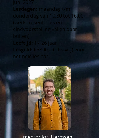
juni 2027
Lesdagen:
maandag t/m
donderdag van 10.30 tot 16.00
(werkpresentaties en
eindvoorstelling vallen daar
buiten)
Leeftijd:
17-26 jaar
Lesgeld:
€3800,- (btw-vrij) voor
het hele lesjaar
mentor Jori Hermsen