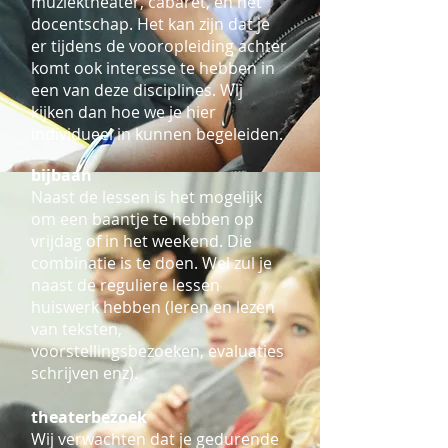
muziektheater, cabaret, en het
docentschap. Het kan zijn dat je
er tijdens de vooropleiding achter
komt ook interesse te hebben in
een van deze disciplines. Wij
kijken dan hoe we je hier
individueel in kunnen begeleiden.
bijbaan
Naast de lessen is het mogelijk
om een baantje te hebben op
vrijdag of in het weekend. Die
combinatie is te doen. Wel zul je
naast de reguliere lessen
huiswerk hebben (leren en lezen
van teksten,
voorstellingsbezoeken, evaluaties
schrijven enz).
theaterbezoek
Wij verwachten dat je gedurende