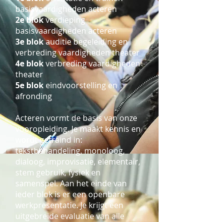
basisvaardigheden acteren
2e blok
verdieping
basisvaardigheden acteren
3e blok
auditie begeleiding en
verbreding vaardigheden theater
4e blok
verbreding vaardigheden
theater
5e blok
eindvoorstelling en
afronding
Acteren vormt de basis van onze
vooropleiding. Je maakt kennis en
wordt getraind in:
tekstbehandeling, monoloog,
dialoog, improvisatie, elementair,
stem gebruik, fysiek en
samenspel. Aan het einde van
ieder blok is er een openbare
werkpresentatie. Je krijgt een
uitgebreide evaluatie van alle