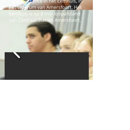
repetitieruimte in het Eemhuis, in
het centrum van Amersfoort. Het
Eemhuis is op 8 min loopafstand
van Centraal Station Amersfoort.
Navigatie
contact