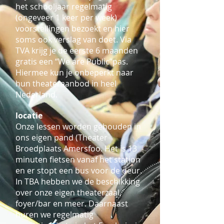
het schooljaar regelmatig
(ongeveer 1 keer per week)
voorstellingen bezoekt en hier
soms ook verslag van doet. Via
TVA krijg je de eerste 6 maanden
gratis een “We are Public”pas.
Hiermee kun je onbeperkt naar
hun theateraanbod in heel
Nederland.
locatie
Onze lessen worden gehouden in
ons eigen pand (Theater
Broedplaats Amersfoo. Het is 13
minuten fietsen vanaf het station
en er stopt een bus voor de deur.
In TBA hebben we de beschikking
over onze eigen theaterzaal,
foyer/bar en meer. Daarnaast
huren we regelmatig