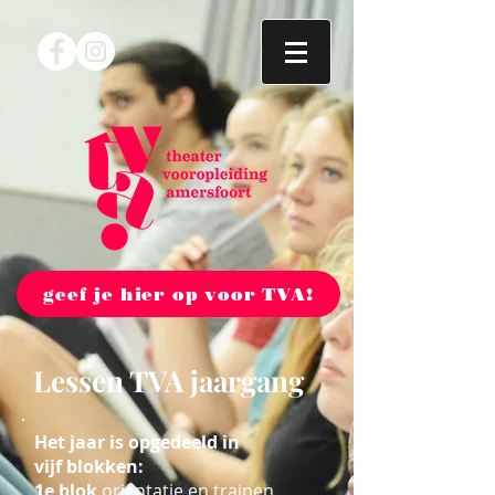
geef je hier op voor TVA!
Lessen TVA jaargang
Het jaar is opgedeeld in
vijf
blokken:
1e blok
oriëntatie en trainen