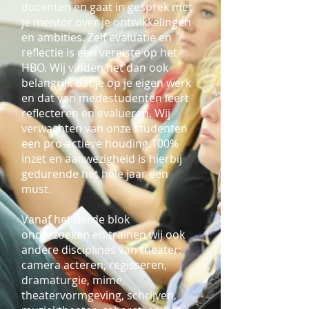
docenten en gaat in gesprek met
je mentor over je ontwikkelingen
en ambities. Zelf evaluatie en
reflectie is een vereiste op het
HBO. Wij vinden het dan ook
belangrijk dat je op je eigen werk
en dat van medestudenten leert
reflecteren en evalueren. Wij
verwachten van onze studenten
een pro-actieve houding.100%
inzet en aanwezigheid is hierbij
gedurende het hele jaar een
must.
Vanaf het derde blok
onderzoeken en trainen wij ook
andere disciplines van theater:
camera acteren, regisseren,
dramaturgie, mime,
theatervormgeving, schrijven,