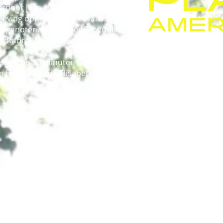
door je in alle rust kunt
ving optimaal kunt ervaren met
amgenoten. Bij Theater Broedplaats
hoofdrol!
 stad, op 13 minuten fietsafstand van
an het stadspark Elisabeth Groen in de