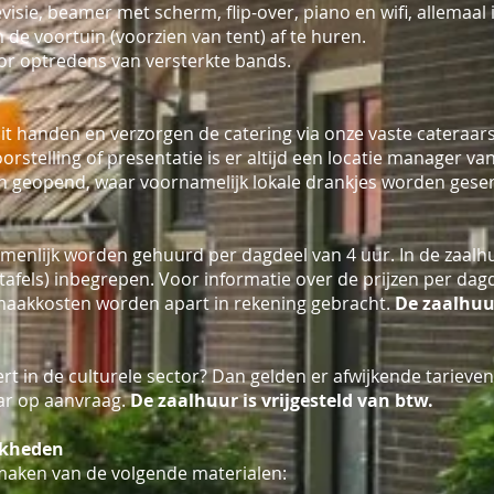
isie, beamer met scherm, flip-over, piano en wifi, allemaal 
 de voortuin (voorzien van tent) af te huren.
voor optredens van versterkte bands.
t handen en verzorgen de catering via onze vaste cateraars
oorstelling of presentatie is er altijd een locatie manager 
n geopend, waar voornamelijk lokale drankjes worden gese
enlijk worden gehuurd per dagdeel van 4 uur. In de zaalhuu
tafels) inbegrepen. Voor informatie over de prijzen per da
aakkosten worden apart in rekening gebracht.
De zaalhuur
ert in de culturele sector? Dan gelden er afwijkende tarieve
aar op aanvraag.
De zaalhuur is vrijgesteld van btw.
jkheden
maken van de volgende materialen: