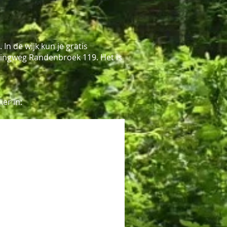
n de wijk kun je gratis
Ringweg Randenbroek 119. Het is
er in: