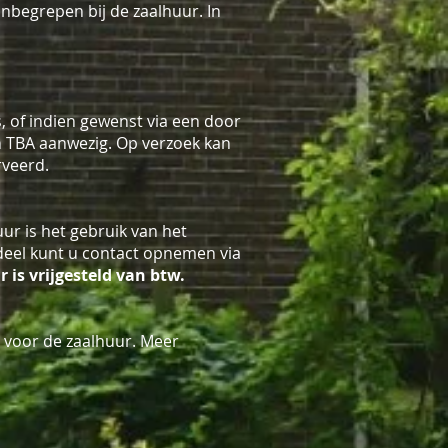
inbegrepen bij de zaalhuur. In
, of indien gewenst via een door
van TBA aanwezig. Op verzoek kan
rveerd.
r is het gebruik van het
gdeel kunt u contact opnemen via
 is vrijgesteld van btw.
n voor de zaalhuur. Meer