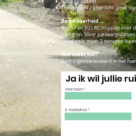
Basis geluid set
Theaterlicht / sfeerlicht (met st
Bereikbaarheid
Bus 17 en bus 80 stoppen voor de
parkeren. Meer parkeerplaatsen 
vanaf daar maar 2 minuten lope
Hoe werkt het?
Bent u geïnteresseerd in het hur
Ja ik wil jullie 
Voornaam
E-mailadres