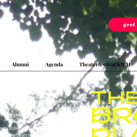
geef
Alumni
Agenda
Theaterfestival KIEM
shop, repetitie, presentatie,
 theaterboerderij?
Wij bieden een
en verzorgde locatie met eigen opgang
moetingen in Amersfoort.
en volledig nieuw ingerichte
r groepen van max. 100 personen. De