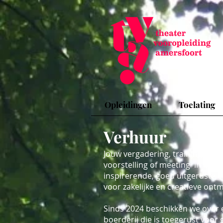
Opleidingen
Toelating
Verhuur
Jouw vergadering, training, work
voorstelling of meeting in onze
inspirerende, goed uitgeruste 
voor zakelijke en creatieve ont
Sinds 2024 beschikken we over e
boerderij die is toegerust voo