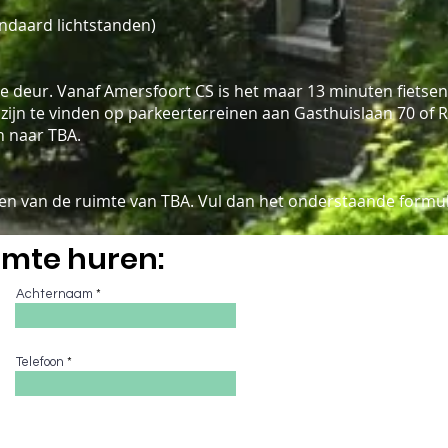
andaard lichtstanden)
 deur. Vanaf Amersfoort CS is het maar 13 minuten fietsen. I
zijn te vinden op parkeerterreinen aan Gasthuislaan 70 of 
n naar TBA.
en van de ruimte van TBA. Vul dan het onderstaande formuli
ruimte huren:
Achternaam
Telefoon