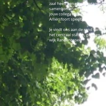
zaal heeft een eigen opgang waar
samenkomen en de groene omge
jouw collega’s, studenten of te
Amersfoort speelt jou event de 
Je vindt ons aan de rand van de
het centraal station, gelegen a
wijk Randenbroek.