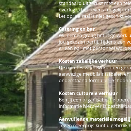
standaard uitgerust met een telev
overleg is het tevens mogelijk om
Let op: de zaal is niet geschikt 
Catering en bar
Wij nemen graag het regelwerk ui
jou gekozen partij. Tijdens een v
er een bar met personeel worde
Kosten zakelijke verhuur
De ruimtes van TBA kunnen gezam
aanwezige meubilair (stoelen en 
onderstaand formulier. Schoonm
Kosten culturele verhuur
Ben jij een organisatie die opere
informatie hierover is beschikb
Aanvullende materiële mogeli
Tegen meerprijs kunt u gebruik 