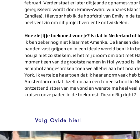
februari. Verder staat er later dit jaar de opnames voor 
geregisseerd wordt door Emmy-Award winnares Blanche
Candles). Hiervoor heb ik de hoofdrol van Emily in de t
heel veel zin om dit project verder te ontwikkelen.
Hoe zie jij je toekomst voor je? Is dat in Nederland of 
Ik ben zeker nog niet klaar met Amerika. De kansen die h
handen vast grijpen en in een ideale wereld ben ik in 
nou ja niet zo stiekem, is het mij droom om ooit met H
moment een van de grootste namen in Hollywood is. Ik
Schiphol aangesproken toen we allebei aan het boarde
York. Ik vertelde haar toen dat ik haar enorm vaak heb
Amsterdam en dat ikzelf nu aan een toneelschool in Ne
ontzettend stoer van me vond en wenste me heel veel 
kruisen onze paden in de toekomst. Dream Big right?
Volg Ovide hier!