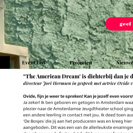
geef
Event List
Projecten
Nieuwe
"The American Dream’ is dichterbij dan je 
directeur Jori Hermsen in gesprek met actrice Ovide v
Ovide, fijn je weer te spreken! Kan je jezelf even voors
Ja zeker! Ik ben geboren en getogen in Amsterdam waar 
plezier naar de Amsterdamse Jeugdtheater school ging.
een andere leerling in contact met jou. Ik deed toen au
‘De Bosjes’ die jij aan het produceren was en kreeg hie
aangeboden. Dit was een van de allerleukste ervaringen