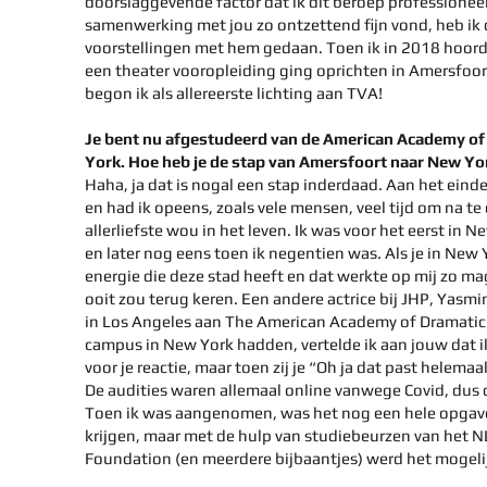
doorslaggevende factor dat ik dit beroep professione
samenwerking met jou zo ontzettend fijn vond, heb ik
voorstellingen met hem gedaan. Toen ik in 2018 hoorde
een theater vooropleiding ging oprichten in Amersfoor
begon ik als allereerste lichting aan TVA!
Je bent nu afgestudeerd van de American Academy of
York. Hoe heb je de stap van Amersfoort naar New Y
Haha, ja dat is nogal een stap inderdaad. Aan het einde 
en had ik opeens, zoals vele mensen, veel tijd om na te
allerliefste wou in het leven. Ik was voor het eerst in 
en later nog eens toen ik negentien was. Als je in New
energie die deze stad heeft en dat werkte op mij zo mag
ooit zou terug keren. Een andere actrice bij JHP, Yas
in Los Angeles aan The American Academy of Dramatic A
campus in New York hadden, vertelde ik aan jouw dat 
voor je reactie, maar toen zij je “Oh ja dat past helemaal
De audities waren allemaal online vanwege Covid, dus 
Toen ik was aangenomen, was het nog een hele opgave 
krijgen, maar met de hulp van studiebeurzen van het 
Foundation (en meerdere bijbaantjes) werd het mogeli