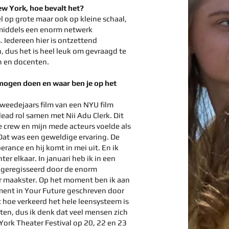
ew York, hoe bevalt het?
l op grote maar ook op kleine schaal,
nmiddels een enorm netwerk
 Iedereen hier is ontzettend
dus het is heel leuk om gevraagd te
n en docenten.
 mogen doen en waar ben je op het
eedejaars film van een NYU film
lead rol samen met Nii Adu Clerk. Dit
De crew en mijn mede acteurs voelde als
 Dat was een geweldige ervaring. De
erance en hij komt in mei uit. En ik
er elkaar. In januari heb ik in een
 geregisseerd door de enorm
er maakster. Op het moment ben ik aan
ment in Your Future geschreven door
 hoe verkeerd het hele leensysteem is
ten, dus ik denk dat veel mensen zich
York Theater Festival op 20, 22 en 23