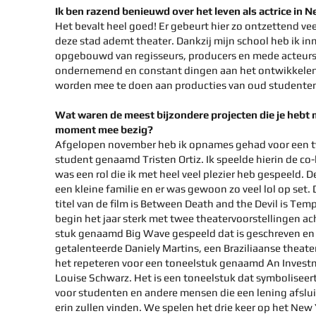
Ik ben razend benieuwd over het leven als actrice in N
Het bevalt heel goed! Er gebeurt hier zo ontzettend vee
deze stad ademt theater. Dankzij mijn school heb ik i
opgebouwd van regisseurs, producers en mede acteurs.
ondernemend en constant dingen aan het ontwikkelen, 
worden mee te doen aan producties van oud studente
Wat waren de meest bijzondere projecten die je hebt
moment mee bezig?
Afgelopen november heb ik opnames gehad voor een tw
student genaamd Tristen Ortiz. Ik speelde hierin de co-
was een rol die ik met heel veel plezier heb gespeeld. 
een kleine familie en er was gewoon zo veel lol op set.
titel van de film is Between Death and the Devil is Temp
begin het jaar sterk met twee theatervoorstellingen acht
stuk genaamd Big Wave gespeeld dat is geschreven en
getalenteerde Daniely Martins, een Braziliaanse theat
het repeteren voor een toneelstuk genaamd An Invest
Louise Schwarz. Het is een toneelstuk dat symboliseert
voor studenten en andere mensen die een lening afslui
erin zullen vinden. We spelen het drie keer op het New 