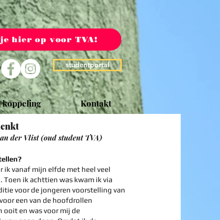
 je hier op voor TVA!
studentportal
 koppeling
Kontakt
denkt
an der Vlist (oud student TVA)
tellen?
ik vanaf mijn elfde met heel veel
 Toen ik achttien was kwam ik via
ditie voor de jongeren voorstelling van
r voor een van de hoofdrollen
 ooit en was voor mij de