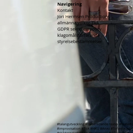
Navigering
Kontakt
Jori Hermsen Productions
allmänna villkor TVA
GDPR sekretesspolicy
klagomålsförfarande
styrelsebestämmelser
#talangutveckling #förberedande teater #teaterf
#improvisation #TVA #HKU #Artez #Toneelacadem
#skådespelarlektion #teaterskola #skådespelarsk