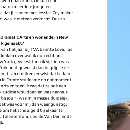
el wou gaan doen. Omdat ik de
 daarna meerdere jongeren
 dat jij samen met Jessica Zeylmaker
t, was ik meteen verkocht. Dus zo
 Dramatic Arts en wonende in New
ork gemaakt?
van het jaar bij TVA barstte Covid los
 denken over wat ik nou echt het
New York geweest toen ik vijftien was
 York bent geweest dan begrijp je de
netisch dat ik zeker wist dat ik daar
min le Comte studeerde op dat moment
rts en toen ik zag dat ze ook een
ik auditie wou doen en was nerveus
 bij jou!”- was mijn missie duidelijk.
dat was voor mij dan weer gunstig.
om het schoolgeld bij elkaar te
NL Talentenfonds en de Van Den Ende
jk.