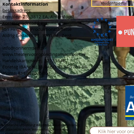
studentportal
Kontaktinformation
besöksadress:
Eemplein 75, 3812 EA, Amersfoort
Korrespondensadress:
Jori Hermsen Produktionsstiftelse
Aldrig Gedacht 27, 3701 AL, Zeist
info@jorihermsen.nl
www.theatervooropleidingamersfoort.nl
Handelskammaren: 32123846
Företag IBAN: NL38 RABO 0134 9769 08
moms: 818007035B01
örberedande utbildning #audition #auditionsträning
ie Maastricht #AHK #Amersfoort #toneelles
Klik hier voor o
ola #förberedande utbildning #tv-år