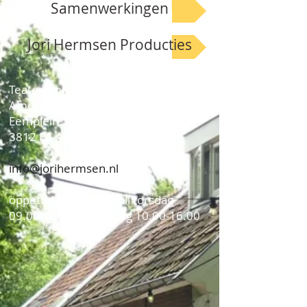
Samenwerkingen
Jori Hermsen Producties
Teater
Förberedande utbildning
Amersfoort
Eemplein 75
3812 EA Amersfoort
info@jorihermsen.nl
öppettider: måndag till torsdag
09.00-15.30
och lördag
10.00-16.00