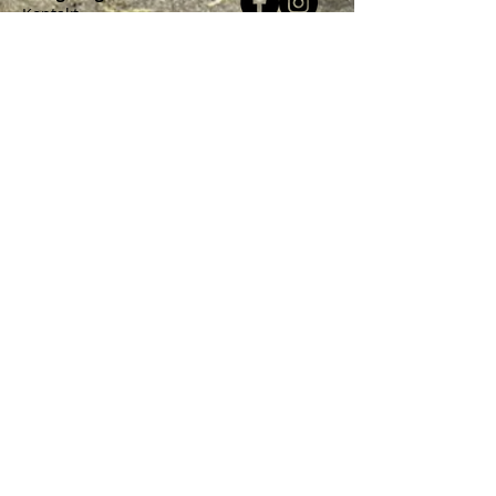
Kontakt
Jori Hermsen Productions
allmänna villkor TVA
GDPR sekretesspolicy
klagomålsförfarande
styrelsebestämmelser