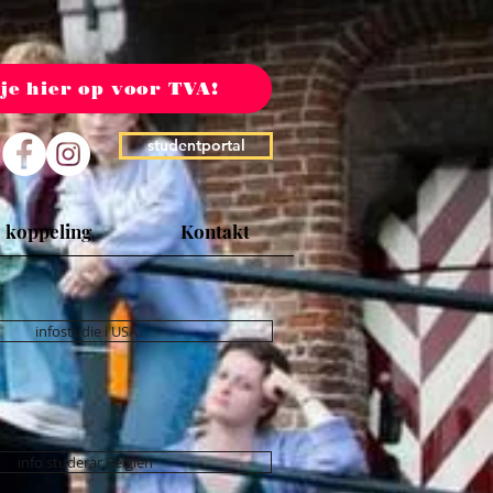
 je hier op voor TVA!
studentportal
 koppeling
Kontakt
infostudie i USA
info studerar Belgien