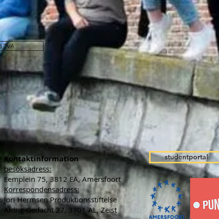
d TVA
studentportal
Kontaktinformation
besöksadress:
Eemplein 75, 3812 EA, Amersfoort
Korrespondensadress:
Jori Hermsen Produktionsstiftelse
Aldrig Gedacht 27, 3701 AL, Zeist