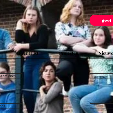
geef
Event List
Projecten
Nieuwe
 utomlands
nds