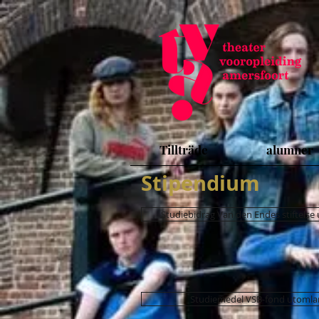
Tillträde
alumner
Stipendium
Studiebidrag Van den Endes stiftelse
Studiemedel VSB-fond utomla