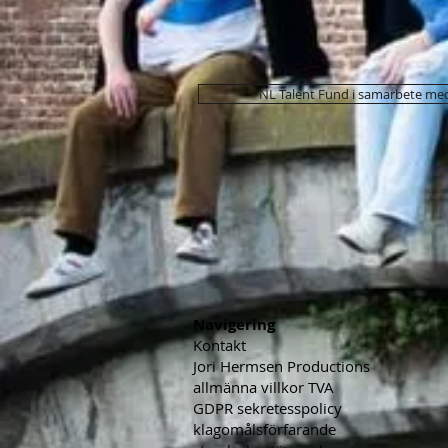
NL Talent Fund i samarbete me
Navigering
Kontakt
Jori Hermsen Productions
allmänna villkor TVA
GDPR sekretesspolicy
klagomålsförfarande